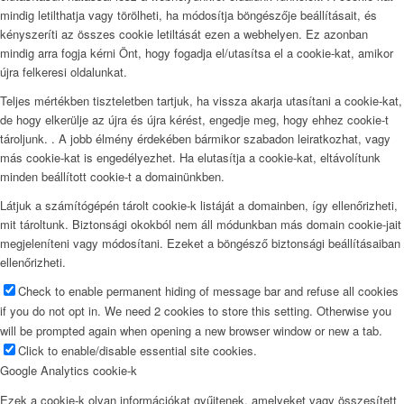
mindig letilthatja vagy törölheti, ha módosítja böngészője beállításait, és
kényszeríti az összes cookie letiltását ezen a webhelyen. Ez azonban
mindig arra fogja kérni Önt, hogy fogadja el/utasítsa el a cookie-kat, amikor
újra felkeresi oldalunkat.
Teljes mértékben tiszteletben tartjuk, ha vissza akarja utasítani a cookie-kat,
de hogy elkerülje az újra és újra kérést, engedje meg, hogy ehhez cookie-t
tároljunk. . A jobb élmény érdekében bármikor szabadon leiratkozhat, vagy
más cookie-kat is engedélyezhet. Ha elutasítja a cookie-kat, eltávolítunk
minden beállított cookie-t a domainünkben.
Látjuk a számítógépén tárolt cookie-k listáját a domainben, így ellenőrizheti,
mit tároltunk. Biztonsági okokból nem áll módunkban más domain cookie-jait
megjeleníteni vagy módosítani. Ezeket a böngésző biztonsági beállításaiban
ellenőrizheti.
Check to enable permanent hiding of message bar and refuse all cookies
if you do not opt in. We need 2 cookies to store this setting. Otherwise you
will be prompted again when opening a new browser window or new a tab.
Click to enable/disable essential site cookies.
Google Analytics cookie-k
Ezek a cookie-k olyan információkat gyűjtenek, amelyeket vagy összesített