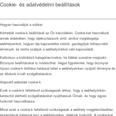
Cookie- és adatvédelmi beállítások
Hogyan használjuk a sütiket
Kérhetjük cookie-k beállítását az Ön készülékén. Cookie-kat használunk
annak érdekében, hogy tájékoztassunk arról, amikor meglátogatja
webhelyeinket, hogyan lép kapcsolatba velünk, gazdagítjuk felhasználói
élményét, és testre szabjuk a webhelyünkkel való kapcsolatát.
Kattintson a különböző kategóriacímekre, ha többet szeretne megtudni.
Bizonyos beállításokat is módosíthat. Vegye figyelembe, hogy bizonyos
típusú cookie-k letiltása hatással lehet a webhelyeinken nyújtott élményre és
az általunk kínált szolgáltatásokra.
Alapvető weboldal cookie-k
Ezek a cookie-k feltétlenül szükségesek ahhoz, hogy a webhelyünkön
keresztül elérhető szolgáltatásokat nyújthassuk Önnek, és hogy egyes
funkcióit használhassa.
Mivel ezek a cookie-k feltétlenül szükségesek a webhely megjelenítéséhez,
elutasításuk hatással lesz a webhelyünkre. oldalunk funkcióit. A cookie-kat