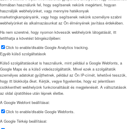
formában használunk fel, hogy segítsenek nekünk megérteni, hogyan
használják webhelyünket, vagy mennyire hatékonyak
marketingkampányaink, vagy hogy segítsenek nekünk személyre szabni
webhelyünket és alkalmazásunkat az Ön élményének javítása érdekében.
Ha nem szeretné, hogy nyomon kövessük webhelyünk látogatását, itt
letilthatja a követést böngészőjében:
Click to enable/disable Google Analytics tracking.
Egyéb külső szolgáltatások
Külső szolgáltatásokat is használunk, mint például a Google Webfonts, a
Google Maps és a külső videószolgáltatók. Mivel ezek a szolgáltatók
személyes adatokat gyűjthetnek, például az Ön IP-címét, lehetővé tesszük,
hogy itt blokkolja őket. Kérjük, vegye figyelembe, hogy ez jelentősen
csökkentheti webhelyünk funkcionalitását és megjelenését. A változtatások
az oldal újratöltése után lépnek életbe.
A Google Webfont beállításai:
Click to enable/disable Google Webfonts.
A Google Térkép beállításai: