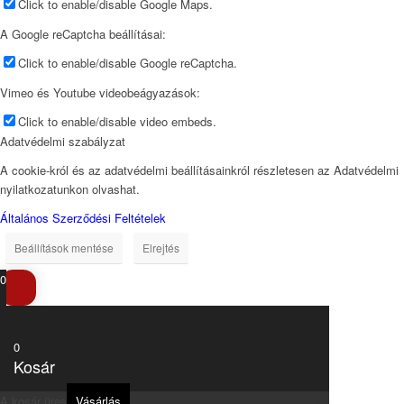
Click to enable/disable Google Maps.
A Google reCaptcha beállításai:
Click to enable/disable Google reCaptcha.
Vimeo és Youtube videobeágyazások:
Click to enable/disable video embeds.
Adatvédelmi szabályzat
A cookie-król és az adatvédelmi beállításainkról részletesen az Adatvédelmi
nyilatkozatunkon olvashat.
Általános Szerződési Feltételek
Beállítások mentése
Elrejtés
0
0
Kosár
A kosár üres
Vásárlás