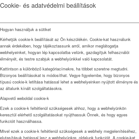
Cookie- és adatvédelmi beállítások
Hogyan használjuk a sütiket
Kérhetjük cookie-k beállítását az Ön készülékén. Cookie-kat használunk
annak érdekében, hogy tájékoztassunk arról, amikor meglátogatja
webhelyeinket, hogyan lép kapcsolatba velünk, gazdagítjuk felhasználói
élményét, és testre szabjuk a webhelyünkkel való kapcsolatát.
Kattintson a különböző kategóriacímekre, ha többet szeretne megtudni.
Bizonyos beállításokat is módosíthat. Vegye figyelembe, hogy bizonyos
típusú cookie-k letiltása hatással lehet a webhelyeinken nyújtott élményre és
az általunk kínált szolgáltatásokra.
Alapvető weboldal cookie-k
Ezek a cookie-k feltétlenül szükségesek ahhoz, hogy a webhelyünkön
keresztül elérhető szolgáltatásokat nyújthassuk Önnek, és hogy egyes
funkcióit használhassa.
Mivel ezek a cookie-k feltétlenül szükségesek a webhely megjelenítéséhez,
elutasításuk hatással lesz a webhelyünkre. oldalunk funkcióit. A cookie-kat