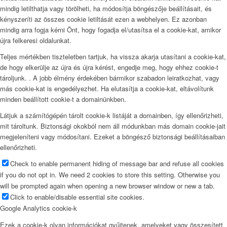
mindig letilthatja vagy törölheti, ha módosítja böngészője beállításait, és
kényszeríti az összes cookie letiltását ezen a webhelyen. Ez azonban
mindig arra fogja kérni Önt, hogy fogadja el/utasítsa el a cookie-kat, amikor
újra felkeresi oldalunkat.
Teljes mértékben tiszteletben tartjuk, ha vissza akarja utasítani a cookie-kat,
de hogy elkerülje az újra és újra kérést, engedje meg, hogy ehhez cookie-t
tároljunk. . A jobb élmény érdekében bármikor szabadon leiratkozhat, vagy
más cookie-kat is engedélyezhet. Ha elutasítja a cookie-kat, eltávolítunk
minden beállított cookie-t a domainünkben.
Látjuk a számítógépén tárolt cookie-k listáját a domainben, így ellenőrizheti,
mit tároltunk. Biztonsági okokból nem áll módunkban más domain cookie-jait
megjeleníteni vagy módosítani. Ezeket a böngésző biztonsági beállításaiban
ellenőrizheti.
Check to enable permanent hiding of message bar and refuse all cookies
if you do not opt in. We need 2 cookies to store this setting. Otherwise you
will be prompted again when opening a new browser window or new a tab.
Click to enable/disable essential site cookies.
Google Analytics cookie-k
Ezek a cookie-k olyan információkat gyűjtenek, amelyeket vagy összesített