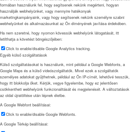
formában használunk fel, hogy segítsenek nekünk megérteni, hogyan
használják webhelyünket, vagy mennyire hatékonyak
marketingkampányaink, vagy hogy segítsenek nekünk személyre szabni
webhelyünket és alkalmazásunkat az Ön élményének javítása érdekében.
Ha nem szeretné, hogy nyomon kövessük webhelyünk látogatását, itt
letilthatja a követést böngészőjében:
Click to enable/disable Google Analytics tracking.
Egyéb külső szolgáltatások
Külső szolgáltatásokat is használunk, mint például a Google Webfonts, a
Google Maps és a külső videószolgáltatók. Mivel ezek a szolgáltatók
személyes adatokat gyűjthetnek, például az Ön IP-címét, lehetővé tesszük,
hogy itt blokkolja őket. Kérjük, vegye figyelembe, hogy ez jelentősen
csökkentheti webhelyünk funkcionalitását és megjelenését. A változtatások
az oldal újratöltése után lépnek életbe.
A Google Webfont beállításai:
Click to enable/disable Google Webfonts.
A Google Térkép beállításai: