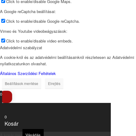
Click to enable/disable Google Maps.
A Google reCaptcha beállításai:
Click to enable/disable Google reCaptcha.
Vimeo és Youtube videobeágyazások:
Click to enable/disable video embeds.
Adatvédelmi szabályzat
A cookie-król és az adatvédelmi beállításainkról részletesen az Adatvédelmi
nyilatkozatunkon olvashat.
Általános Szerződési Feltételek
Beállítások mentése
Elrejtés
0
0
Kosár
A kosár üres
Vásárlás