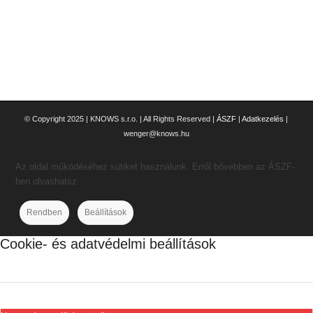
© Copyright 2025 | KNOWS s.r.o. | All Rights Reserved |
ÁSZF
|
Adatkezelés
|
wenger@knows.hu
Az oldal működéséhez sütiket használunk. Erről bővebben az ÁSZF-
ben olvashatsz.
Rendben
Beállítások
Cookie- és adatvédelmi beállítások