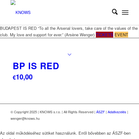
BUDAPEST IS RED
“To all the Arsenal lovers, take care of the values of the
club. My love and support for ever.” (Arsène Wenger)
TICKETS
EVENT
BP IS RED
10,00
€
© Copyright 2025 | KNOWS s.r.o. | All Rights Reserved |
ÁSZF
|
Adatkezelés
|
wenger@knows.hu
Az oldal működéséhez sütiket használunk. Erről bővebben az ÁSZF-ben