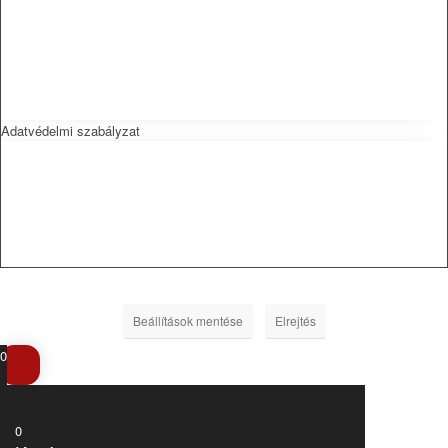
Adatvédelmi szabályzat
Beállítások mentése
Elrejtés
0
0