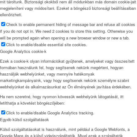
mit tároltunk. Biztonsági okokból nem áll módunkban más domain cookie-jait
megjeleníteni vagy módosítani. Ezeket a böngésző biztonsági beállításaiban
ellenőrizheti.
Check to enable permanent hiding of message bar and refuse all cookies
if you do not opt in. We need 2 cookies to store this setting. Otherwise you
will be prompted again when opening a new browser window or new a tab.
Click to enable/disable essential site cookies.
Google Analytics cookie-k
Ezek a cookie-k olyan információkat gyűjtenek, amelyeket vagy összesített
formában használunk fel, hogy segítsenek nekünk megérteni, hogyan
használják webhelyünket, vagy mennyire hatékonyak
marketingkampányaink, vagy hogy segítsenek nekünk személyre szabni
webhelyünket és alkalmazásunkat az Ön élményének javítása érdekében.
Ha nem szeretné, hogy nyomon kövessük webhelyünk látogatását, itt
letilthatja a követést böngészőjében:
Click to enable/disable Google Analytics tracking.
Egyéb külső szolgáltatások
Külső szolgáltatásokat is használunk, mint például a Google Webfonts, a
Google Maps és a külső videószolgáltatók. Mivel ezek a szolgáltatók