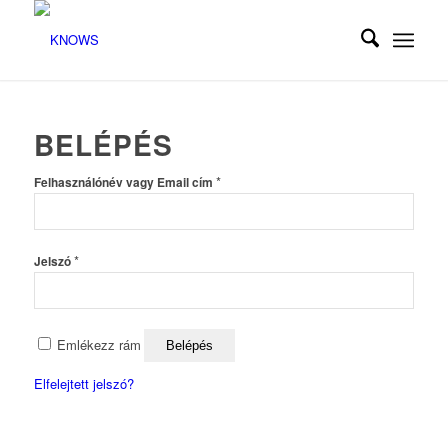
BELÉPÉS
Kötelező
*
Felhasználónév vagy Email cím
Kötelező
*
Jelszó
Emlékezz rám
Belépés
Elfelejtett jelszó?