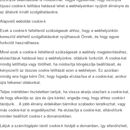
típusú cookie-k letiltása hatással lehet a webhelyeinken nyújtott élményre és
az általunk kínált szolgáltatásokra.
Alapvető weboldal cookie-k
Ezek a cookie-k feltétlenül szükségesek ahhoz, hogy a webhelyünkön
keresztül elérhető szolgáltatásokat nyújthassuk Önnek, és hogy egyes
funkcióit használhassa.
Mivel ezek a cookie-k feltétlenül szükségesek a webhely megjelenítéséhez,
elutasításuk hatással lesz a webhelyünkre. oldalunk funkcióit. A cookie-kat
mindig letilthatja vagy törölheti, ha módosítja böngészője beállításait, és
kényszeríti az összes cookie letiltását ezen a webhelyen. Ez azonban
mindig arra fogja kérni Önt, hogy fogadja el/utasítsa el a cookie-kat, amikor
újra felkeresi oldalunkat.
Teljes mértékben tiszteletben tartjuk, ha vissza akarja utasítani a cookie-kat,
de hogy elkerülje az újra és újra kérést, engedje meg, hogy ehhez cookie-t
tároljunk. . A jobb élmény érdekében bármikor szabadon leiratkozhat, vagy
más cookie-kat is engedélyezhet. Ha elutasítja a cookie-kat, eltávolítunk
minden beállított cookie-t a domainünkben.
Látjuk a számítógépén tárolt cookie-k listáját a domainben, így ellenőrizheti,