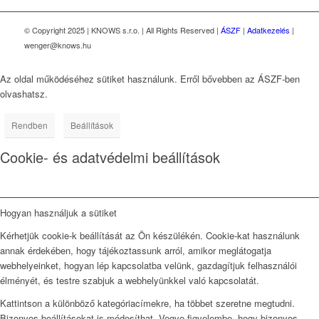
© Copyright 2025 | KNOWS s.r.o. | All Rights Reserved |
ÁSZF
|
Adatkezelés
|
wenger@knows.hu
Az oldal működéséhez sütiket használunk. Erről bővebben az ÁSZF-ben
olvashatsz.
Rendben
Beállítások
Cookie- és adatvédelmi beállítások
Hogyan használjuk a sütiket
Kérhetjük cookie-k beállítását az Ön készülékén. Cookie-kat használunk
annak érdekében, hogy tájékoztassunk arról, amikor meglátogatja
webhelyeinket, hogyan lép kapcsolatba velünk, gazdagítjuk felhasználói
élményét, és testre szabjuk a webhelyünkkel való kapcsolatát.
Kattintson a különböző kategóriacímekre, ha többet szeretne megtudni.
Bizonyos beállításokat is módosíthat. Vegye figyelembe, hogy bizonyos